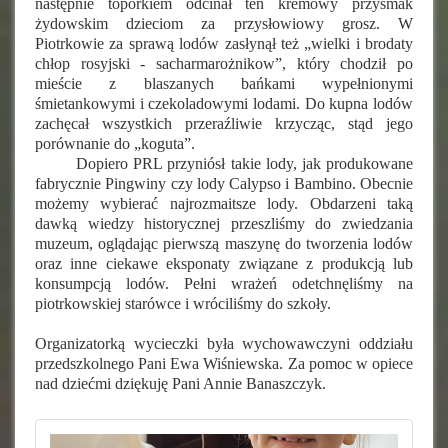
następnie toporkiem odcinał ten kremowy przysmak
żydowskim dzieciom za przysłowiowy grosz. W
Piotrkowie za sprawą lodów zasłynął też „wielki i brodaty
chłop rosyjski - sacharmarożnikow”, który chodził po
mieście z blaszanych bańkami wypełnionymi
śmietankowymi i czekoladowymi lodami. Do kupna lodów
zachęcał wszystkich przeraźliwie krzycząc, stąd jego
porównanie do „koguta”.
Dopiero PRL przyniósł takie lody, jak produkowane
fabrycznie Pingwiny czy lody Calypso i Bambino. Obecnie
możemy wybierać najrozmaitsze lody. Obdarzeni taką
dawką wiedzy historycznej przeszliśmy do zwiedzania
muzeum, oglądając pierwszą maszynę do tworzenia lodów
oraz inne ciekawe eksponaty związane z produkcją lub
konsumpcją lodów. Pełni wrażeń odetchnęliśmy na
piotrkowskiej starówce i wróciliśmy do szkoły.
Organizatorką wycieczki była wychowawczyni oddziału
przedszkolnego Pani Ewa Wiśniewska. Za pomoc w opiece
nad dziećmi dziękuję Pani Annie Banaszczyk.