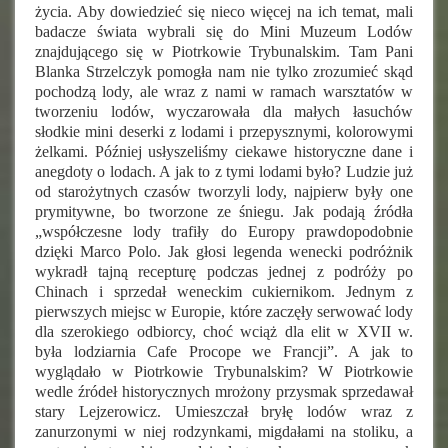
życia. Aby dowiedzieć się nieco więcej na ich temat, mali
badacze świata wybrali się do Mini Muzeum Lodów
znajdującego się w Piotrkowie Trybunalskim. Tam Pani
Blanka Strzelczyk pomogła nam nie tylko zrozumieć skąd
pochodzą lody, ale wraz z nami w ramach warsztatów w
tworzeniu lodów, wyczarowała dla małych łasuchów
słodkie mini deserki z lodami i przepysznymi, kolorowymi
żelkami. Później usłyszeliśmy ciekawe historyczne dane i
anegdoty o lodach. A jak to z tymi lodami było? Ludzie już
od starożytnych czasów tworzyli lody, najpierw były one
prymitywne, bo tworzone ze śniegu. Jak podają źródła
„
współczesne lody trafiły do Europy prawdopodobnie
dzięki Marco Polo. Jak głosi legenda wenecki podróżnik
wykradł tajną recepturę podczas jednej z podróży po
Chinach i sprzedał weneckim cukiernikom. Jednym z
pierwszych miejsc w Europie, które zaczęły serwować lody
dla szerokiego odbiorcy, choć wciąż dla elit w XVII w.
była lodziarnia Cafe Procope we Francji”. A jak to
wyglądało w Piotrkowie Trybunalskim? W Piotrkowie
wedle źródeł historycznych mrożony przysmak sprzedawał
stary Lejzerowicz. Umieszczał bryłę lodów wraz z
zanurzonymi w niej rodzynkami, migdałami na stoliku, a