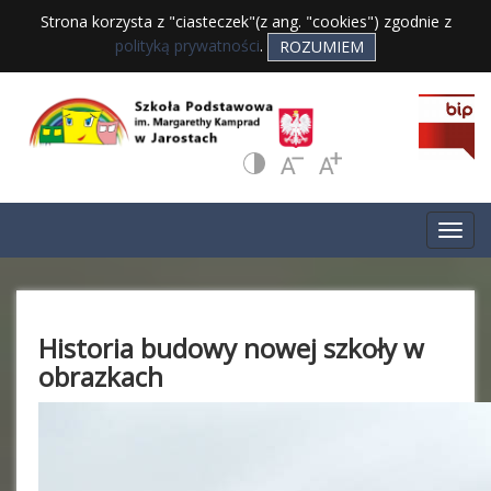
Strona korzysta z "ciasteczek"(z ang. "cookies") zgodnie z
polityką prywatności
.
ROZUMIEM
Historia budowy nowej szkoły w
obrazkach